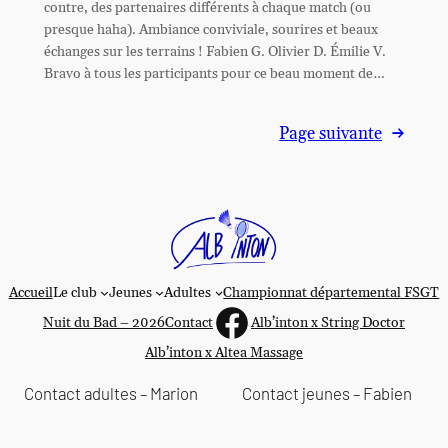
contre, des partenaires différents à chaque match (ou
presque haha). Ambiance conviviale, sourires et beaux
échanges sur les terrains ! Fabien G. Olivier D. Émilie V.
Bravo à tous les participants pour ce beau moment de…
Page suivante
→
Accueil
Le club
Jeunes
Adultes
Championnat départemental FSGT
https://www.faceboo
Nuit du Bad – 2026
Contact
Alb’inton x String Doctor
Alb’inton x Altea Massage
Contact adultes – Marion
Contact jeunes – Fabien