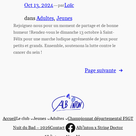
Oct 13, 2024
—
Loïc
par
dans
Adultes
, 
Jeunes
Rejoignez-nous pour un moment de partage et de bonne
humeur !Rendez-vous le dimanche 13 octobre à Saint-
Félix pour une marche ludique agrémentée de jeux pour
petits et grands. Ensemble, soutenons la lutte contre le
cancer du sein !
Page suivante
→
Accueil
Le club
Jeunes
Adultes
Championnat départemental FSGT
https://www.faceboo
Nuit du Bad – 2026
Contact
Alb’inton x String Doctor