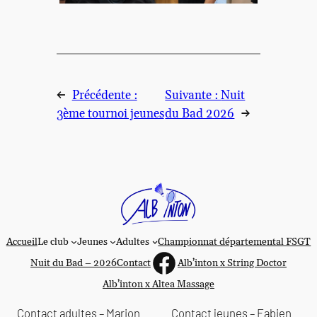
←
Précédente :
Suivante :
Nuit
3ème tournoi jeunes
du Bad 2026
→
Accueil
Le club
Jeunes
Adultes
Championnat départemental FSGT
https://www.faceboo
Nuit du Bad – 2026
Contact
Alb’inton x String Doctor
Alb’inton x Altea Massage
Contact adultes – Marion
Contact jeunes – Fabien