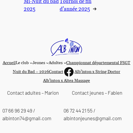
Mi-Nuit du bad
Tournoi de fin
2025
d’année 2025
→
Accueil
Le club
Jeunes
Adultes
Championnat départemental FSGT
https://www.faceboo
Nuit du Bad – 2026
Contact
Alb’inton x String Doctor
Alb’inton x Altea Massage
Contact adultes – Marion
Contact jeunes – Fabien
07 66 96 29 49 /
06 72 44 21 55 /
albinton74@gmail.com
albintonjeunes@gmail.com